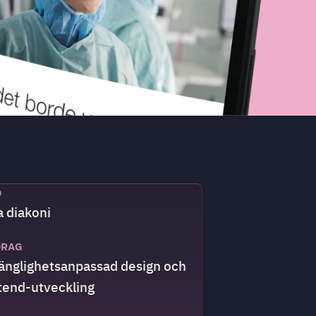
D
a diakoni
DRAG
gänglighetsanpassad design och
tend-utveckling