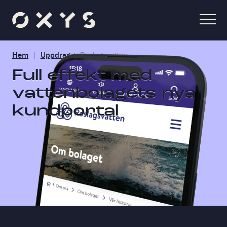
Hem
Uppdrag
Roslagsvatten
Full effekt med
vattenbolagets nya
kundportal