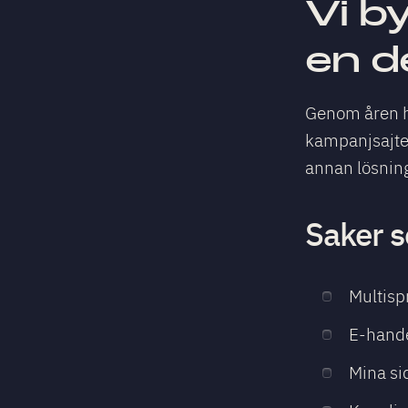
Vi b
en d
Genom åren ha
kampanjsajte
annan lösning
Saker s
Multisp
E-hand
Mina si