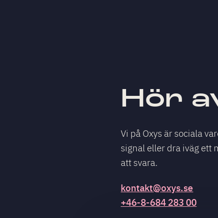
Hör av
Vi på Oxys är sociala var
signal eller dra iväg ett 
att svara.
kontakt@oxys.se
+46-8-684 283 00