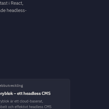
ast i React,
ade headless-
bbutveckling
oryblok – ett headless CMS
ryblok är ett cloud-baserat,
xibelt och effektivt headless CMS