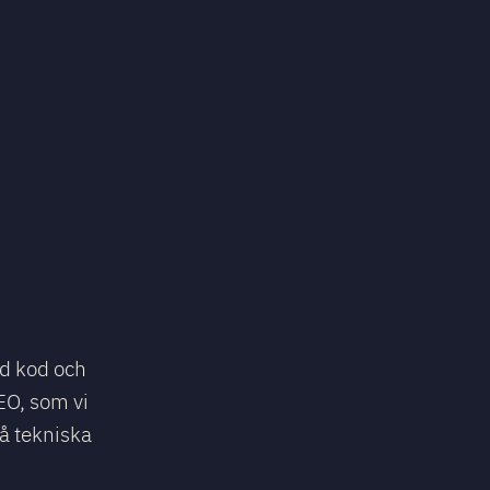
ad kod och
EO, som vi
så tekniska