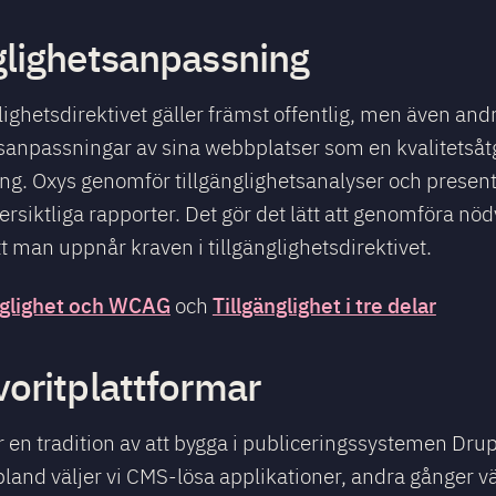
glighets­anpassning
ighetsdirektivet gäller främst offentlig, men även and
tsanpassningar av sina webbplatser som en kvalitetsåt
ng. Oxys genomför tillgänglighetsanalyser och presen
versiktliga rapporter. Det gör det lätt att genomföra nö
tt man uppnår kraven i tillgänglighetsdirektivet.
änglighet och WCAG
Tillgänglighet i tre delar
och
voritplattformar
r en tradition av att bygga i publiceringssystemen Dru
land väljer vi CMS-lösa applikationer, andra gånger väl