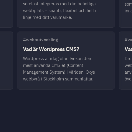
sömlöst integreras med din befintliga
som
webbplats – snabb, flexibel och helt i
inn
linje med ditt varumärke.
#webbutveckling
#we
Vad är Wordpress CMS?
Va
Wordpress är idag utan tvekan den
Drup
mest använda CMS:et (​​Content
web
Management System) i världen. Oxys
anv
webbyrå i Stockholm sammanfattar.
öve