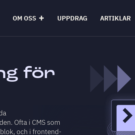
OM OSS
UPPDRAG
ARTIKLAR
ng för
dda
den. Ofta i CMS som
lok, och i frontend-