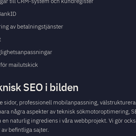
gar till CRM-system och kundregister
BankID
ring av betalningstjänster
t
glighetsanpassningar
för mailutskick
nisk SEO i bilden
sidor, professionell mobilanpassning, välstrukturer
 bara några aspekter av teknisk sökmotoroptimering, S
 en naturlig ingrediens i våra webbprojekt. Vi gör ock
v befintliga sajter.