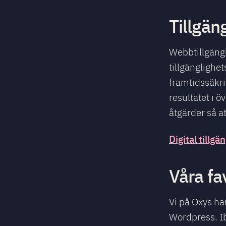
Tillgän
Webbtillgängl
tillgänglighe
framtidssäkri
resultatet i ö
åtgärder så a
Digital tillg
Våra fa
Vi på Oxys ha
Wordpress. Ib