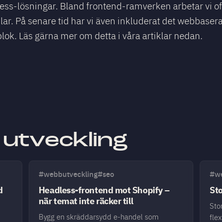
ess-lösningar. Bland frontend-ramverken arbetar vi oft
ar. På senare tid har vi även inkluderat det webbaser
lok. Läs gärna mer om detta i våra artiklar nedan.
 utveckling
#webbutveckling
#seo
#we
d
Headless-frontend mot Shopify –
St
när temat inte räcker till
Sto
Bygg en skräddarsydd e-handel som
fle