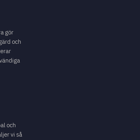
ra gör
gärd och
terar
dvändiga
pal och
jer vi så