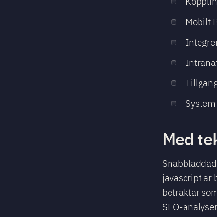
Kopplin
Mobilt 
Integre
Intranä
Tillgän
System 
Med tek
Snabbladdade 
javascript är
betraktar som
SEO-analyser a